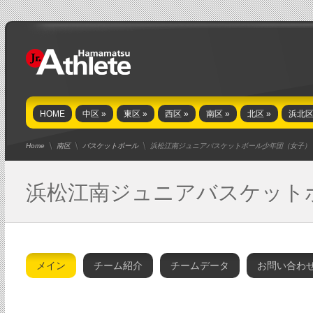
HOME
中区
»
東区
»
西区
»
南区
»
北区
»
浜北
Home
南区
バスケットボール
浜松江南ジュニアバスケットボール少年団（女子）
浜松江南ジュニアバスケット
困難を吹き飛ばす、明るさと前向きさ。
メイン
チーム紹介
チームデータ
お問い合わ