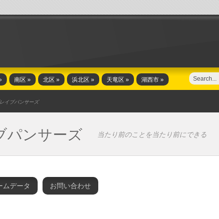
»
南区
»
北区
»
浜北区
»
天竜区
»
湖西市
»
レイブパンサーズ
ブパンサーズ
当たり前のことを当たり前にできる
ームデータ
お問い合わせ