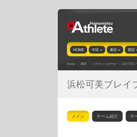
HOME
中区
»
東区
»
西区
Home
南区
バスケットボール
浜松可美ブ
浜松可美ブレイ
メイン
チーム紹介
チ