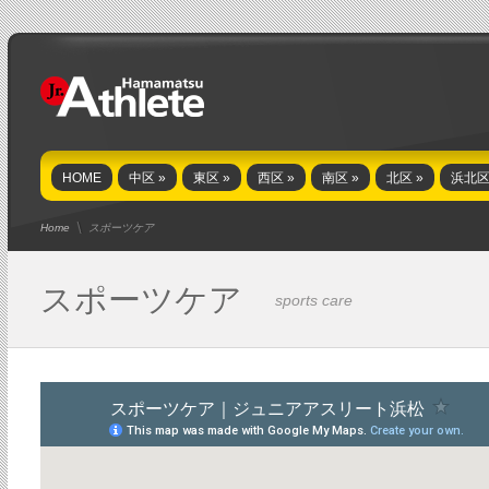
HOME
中区
»
東区
»
西区
»
南区
»
北区
»
浜北
Home
スポーツケア
スポーツケア
sports care