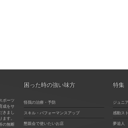
困った時の強い味方
特集
スポーツ
怪我の治療・予防
ジュニ
育成をサ
だきまし
スキル・パフォーマンスアップ
感動ス
ります。
懇親会で使いたいお店
夢追人
等の無断