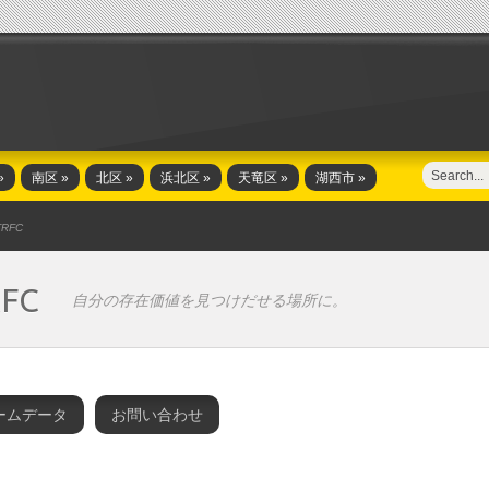
»
南区
»
北区
»
浜北区
»
天竜区
»
湖西市
»
TRFC
FC
自分の存在価値を見つけだせる場所に。
ームデータ
お問い合わせ