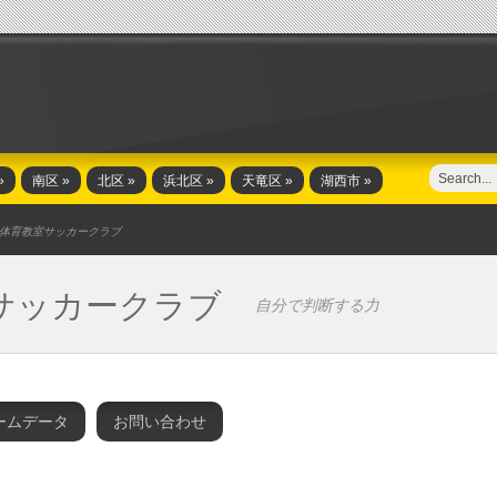
»
南区
»
北区
»
浜北区
»
天竜区
»
湖西市
»
体育教室サッカークラブ
サッカークラブ
自分で判断する力
ームデータ
お問い合わせ