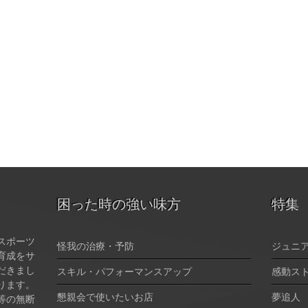
困った時の強い味方
特集
スポーツ
怪我の治療・予防
ジュニ
育成をサ
だきまし
スキル・パフォーマンスアップ
感動ス
ります。
懇親会で使いたいお店
夢追人
等の無断