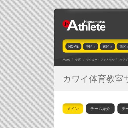
HOME
中区
»
東区
»
西区
Home
中区
サッカー・フットサル
カワイ
カワイ体育教室
メイン
チーム紹介
チ