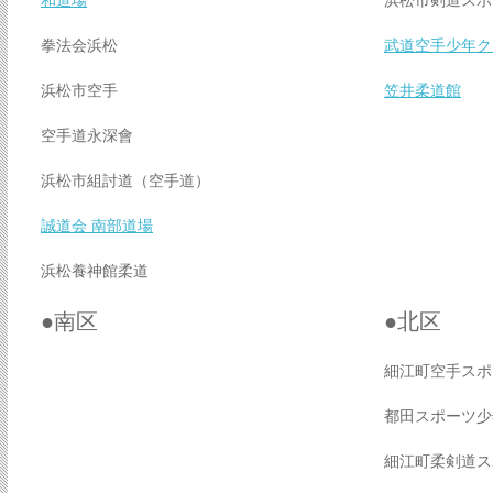
和道場
浜松市剣道スポ
拳法会浜松
武道空手少年ク
浜松市空手
笠井柔道館
空手道永深會
浜松市組討道（空手道）
誠道会 南部道場
浜松養神館柔道
●南区
●北区
細江町空手スポ
都田スポーツ少
細江町柔剣道ス