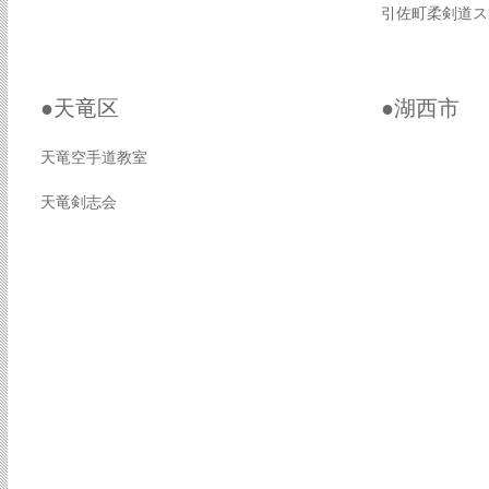
引佐町柔剣道ス
●天竜区
●湖西市
天竜空手道教室
天竜剣志会